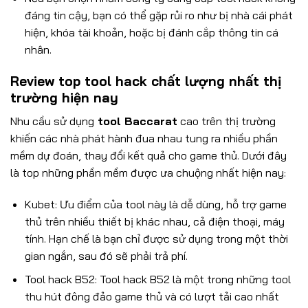
đáng tin cậy, bạn có thể gặp rủi ro như bị nhà cái phát
hiện, khóa tài khoản, hoặc bị đánh cắp thông tin cá
nhân.
Review top tool hack chất lượng nhất thị
trường hiện nay
Nhu cầu sử dụng
tool Baccarat
cao trên thị trường
khiến các nhà phát hành đua nhau tung ra nhiều phần
mềm dự đoán, thay đổi kết quả cho game thủ. Dưới đây
là top những phần mềm được ưa chuộng nhất hiện nay:
Kubet: Ưu điểm của tool này là dễ dùng, hỗ trợ game
thủ trên nhiều thiết bị khác nhau, cả điện thoại, máy
tính. Hạn chế là bạn chỉ được sử dụng trong một thời
gian ngắn, sau đó sẽ phải trả phí.
Tool hack B52: Tool hack B52 là một trong những tool
thu hút đông đảo game thủ và có lượt tải cao nhất