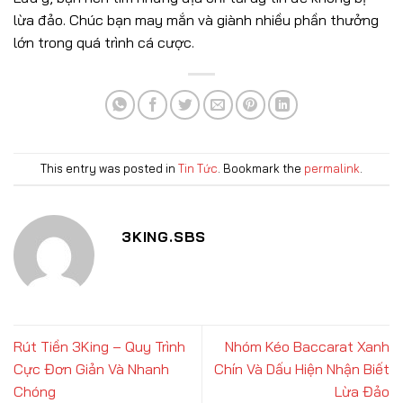
lừa đảo. Chúc bạn may mắn và giành nhiều phần thưởng
lớn trong quá trình cá cược.
This entry was posted in
Tin Tức
. Bookmark the
permalink
.
3KING.SBS
Rút Tiền 3King – Quy Trình
Nhóm Kéo Baccarat Xanh
Cực Đơn Giản Và Nhanh
Chín Và Dấu Hiện Nhận Biết
Chóng
Lừa Đảo