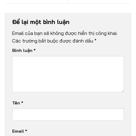
Để lại một bình luận
Email của bạn sẽ không được hiển thị công khai.
Các trường bắt buộc được đánh dấu
*
Bình luận
*
Tên
*
Email
*