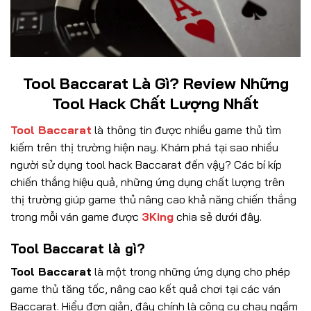
Tool Baccarat Là Gì? Review Những
Tool Hack Chất Lượng Nhất
Tool Baccarat
là thông tin được nhiều game thủ tìm
kiếm trên thị trường hiện nay. Khám phá tại sao nhiều
người sử dụng tool hack Baccarat đến vậy? Các bí kíp
chiến thắng hiệu quả, những ứng dụng chất lượng trên
thị trường giúp game thủ nâng cao khả năng chiến thắng
trong mỗi ván game được
3King
chia sẻ dưới đây.
Tool Baccarat là gì?
Tool Baccarat
là một trong những ứng dụng cho phép
game thủ tăng tốc, nâng cao kết quả chơi tại các ván
Baccarat. Hiểu đơn giản, đây chính là công cụ chạy ngầm